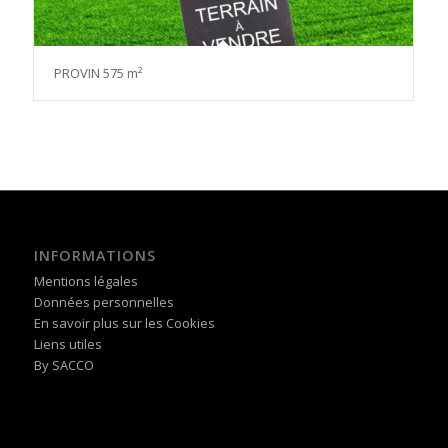
PROVIN 575 m²
INFORMATIONS
Mentions légales
Données personnelles
En savoir plus sur les Cookies
Liens utiles
By SACCO