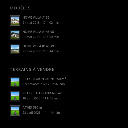
MODÈLES
HOME VILLA #156
21 mai 2018 - 17 h 02 min
HOME VILLA #143-98
21 mai 2018 - 16 h 50 min
HOME VILLA #140-49
21 mai 2018 - 16 h 44 min
TERRAINS À VENDRE
RILLY LA MONTAGNE 650 m²
6 septembre 2023 - 8 h 07 min
VILLERS ALLERAND 650 m²
10 juin 2023 - 11 h 08 min
ATHIS 580 m²
22 avril 2023 - 11 h 14 min